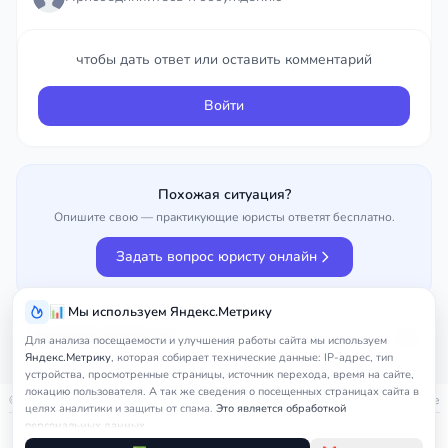
чтобы дать ответ или оставить комментарий
чтобы дать ответ или оставить комментарий
Войти
Войти
Похожая ситуация?
Опишите свою — практикующие юристы ответят бесплатно.
Задать вопрос юристу онлайн
📊 Мы используем Яндекс.Метрику
Улучшить вопрос
0%
Для анализа посещаемости и улучшения работы сайта мы используем
Яндекс.Метрику
, которая собирает технические данные: IP-адрес, тип
устройства, просмотренные страницы, источник перехода, время на сайте,
локацию пользователя. А так же сведения о посещенных страницах сайта в
© 2026
nedicom
™. Права на товарный знак зарегистрированы в Роспатенте
целях аналитики и защиты от спама.
Это является обработкой
персональных данных.
Политика в отношении персональных данных
Правила обработки cookie
Оферта
Подробнее в
Согласии на обработку персональных данных
и
Правилах