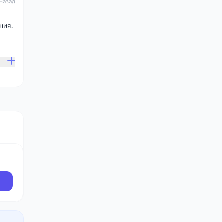
 назад
ния,