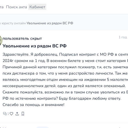
та
Поиск акта
Кабинет
 юристу онлайн
·
Увольнение из рядом ВС РФ
1 год
пользователь скрыт
Увольнение из рядом ВС РФ
Здравствуйте. Я доброволец. Подписал контракт с МО РФ в сент
2024г сроком на 1 год. В военном билете у меня стоит категория 
Причиной данной категории послужил психиатр, т.к. есть заметка
псих диспансера о том, что у меня расстройство личности. Так же
являюсь многодетным отцом имеющим на иждевении 5 малолетн
несовершеннолетних детей. один из детей является опекаемый.
Скажите пожалуйста, возможно ли в таком случае уволиться из 
РФ по истечению контракта? Буду благодарен любому ответу.
Спасибо за помощь и внимание!
1