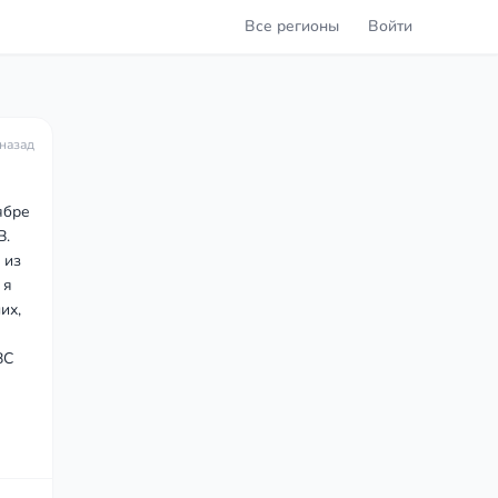
Все регионы
Войти
 назад
ябре
В.
 из
 я
их,
ВС