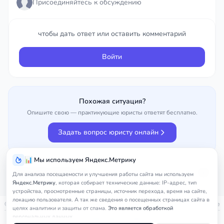
Присоединяйтесь к обсуждению
чтобы дать ответ или оставить комментарий
чтобы дать ответ или оставить комментарий
Войти
Войти
Похожая ситуация?
Опишите свою — практикующие юристы ответят бесплатно.
Задать вопрос юристу онлайн
📊 Мы используем Яндекс.Метрику
Улучшить вопрос
0%
Для анализа посещаемости и улучшения работы сайта мы используем
Яндекс.Метрику
, которая собирает технические данные: IP-адрес, тип
устройства, просмотренные страницы, источник перехода, время на сайте,
локацию пользователя. А так же сведения о посещенных страницах сайта в
© 2026
nedicom
™. Права на товарный знак зарегистрированы в Роспатенте
целях аналитики и защиты от спама.
Это является обработкой
персональных данных.
Политика в отношении персональных данных