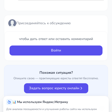
Присоединяйтесь к обсуждению
Присоединяйтесь к обсуждению
чтобы дать ответ или оставить комментарий
чтобы дать ответ или оставить комментарий
Войти
Войти
Похожая ситуация?
Опишите свою — практикующие юристы ответят бесплатно.
Задать вопрос юристу онлайн
📊 Мы используем Яндекс.Метрику
Улучшить вопрос
0%
Для анализа посещаемости и улучшения работы сайта мы используем