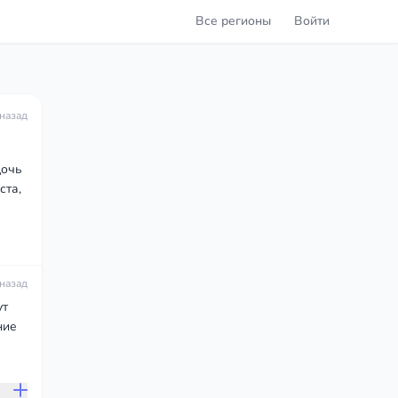
Все регионы
Войти
 назад
дочь
ста,
 назад
ут
ние