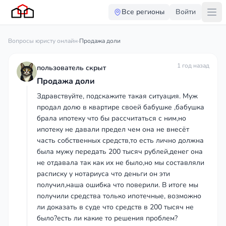
Все регионы
Войти
Вопросы юристу онлайн
·
Продажа доли
1 год назад
пользователь скрыт
Продажа доли
Здравствуйте, подскажите такая ситуация. Муж
продал долю в квартире своей бабушке ,бабушка
брала ипотеку что бы рассчитаться с ним,но
ипотеку не давали предел чем она не внесёт
часть собственных средств,то есть лично должна
была мужу передать 200 тысяч рублей,денег она
не отдавала так как их не было,но мы составляли
расписку у нотариуса что деньги он эти
получил,наша ошибка что поверили. В итоге мы
получили средства только ипотечные, возможно
ли доказать в суде что средств в 200 тысяч не
было?есть ли какие то решения проблем?