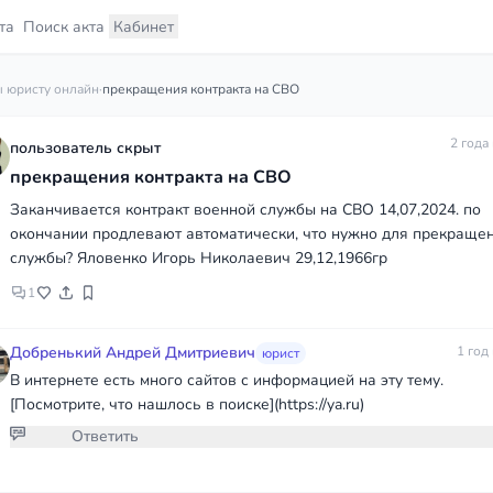
та
Поиск акта
Кабинет
 юристу онлайн
·
прекращения контракта на СВО
2 года
пользователь скрыт
прекращения контракта на СВО
Заканчивается контракт военной службы на СВО 14,07,2024. по
окончании продлевают автоматически, что нужно для прекраще
службы? Яловенко Игорь Николаевич 29,12,1966гр
1
Добренький Андрей Дмитриевич
1 год
юрист
В интернете есть много сайтов с информацией на эту тему.
[Посмотрите, что нашлось в поиске](https://ya.ru)
Ответить