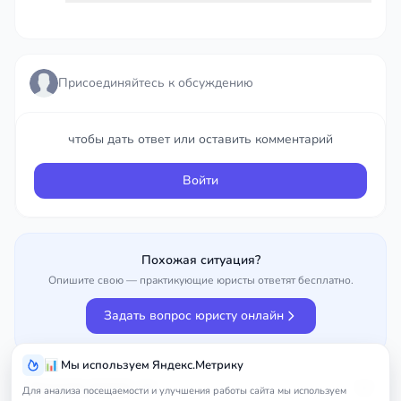
Присоединяйтесь к обсуждению
Присоединяйтесь к обсуждению
чтобы дать ответ или оставить комментарий
чтобы дать ответ или оставить комментарий
Войти
Войти
Похожая ситуация?
Опишите свою — практикующие юристы ответят бесплатно.
Задать вопрос юристу онлайн
📊 Мы используем Яндекс.Метрику
Улучшить вопрос
0%
Для анализа посещаемости и улучшения работы сайта мы используем