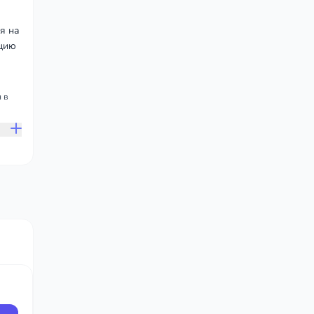
я на
ацию
 в