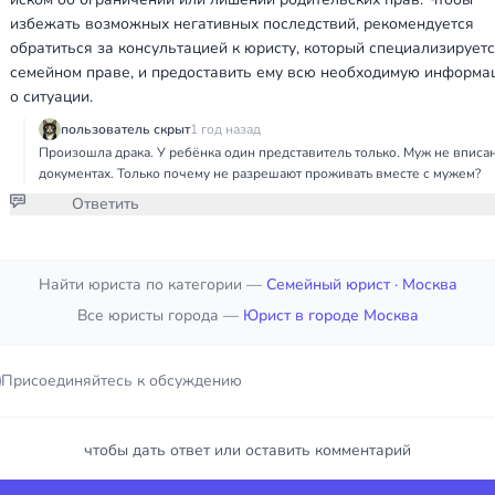
избежать возможных негативных последствий, рекомендуется
обратиться за консультацией к юристу, который специализируетс
семейном праве, и предоставить ему всю необходимую информ
о ситуации.
пользователь скрыт
1 год назад
Произошла драка. У ребёнка один представитель только. Муж не вписан
документах. Только почему не разрешают проживать вместе с мужем?
Ответить
Присоединяйтесь к обсуждению
Найти юриста по категории —
Семейный юрист
· Москва
Все юристы города —
Юрист в городе Москва
чтобы дать ответ или оставить комментарий
Присоединяйтесь к обсуждению
Войти
чтобы дать ответ или оставить комментарий