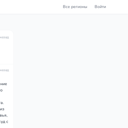
Все регионы
Войти
 назад
 назад
ение
го
а.
 из
вья,
суд с