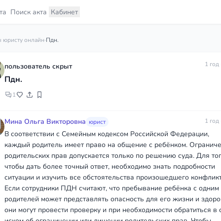
та
Поиск акта
Кабинет
 юристу онлайн
·
Пдн.
1 год
пользователь скрыт
Пдн.
1
Мина Ольга Викторовна
1 год
юрист
В соответствии с Семейным кодексом Российской Федерации,
каждый родитель имеет право на общение с ребёнком. Огранич
родительских прав допускается только по решению суда. Для то
чтобы дать более точный ответ, необходимо знать подробности
ситуации и изучить все обстоятельства произошедшего конфликт
Если сотрудники ПДН считают, что пребывание ребёнка с одним
родителей может представлять опасность для его жизни и здоро
они могут провести проверку и при необходимости обратиться в 
иском об ограничении или лишении родительских прав. Чтобы