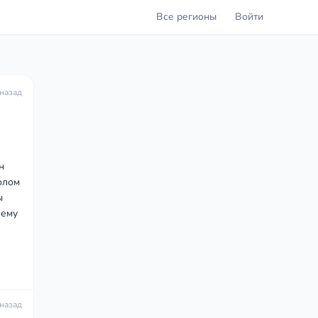
Все регионы
Войти
 назад
н
толом
ы
 ему
 назад