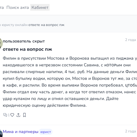
та
Поиск акта
Кабинет
 юристу онлайн
·
ответе на вопрос пж
2 года
пользователь скрыт
ответе на вопрос пж
Филин в присутствии Мостова и Воронова вытащил из пиджака у
находившегося в нетрезвом состоянии Савина, с кᴏᴛᴏᴩым они
распивали спиртные напитки, 4 тыс. руб. На данные деньги Фили
купил бутылку водки, которую он, Мостов и Воронов тут же, за с
в кафе, и распили. Во время выпивки Воронов потребовал, ɥᴛᴏб
Филин отдал ему часть денег, а когда тот ответил отказом, нанес
удар кулаком по лицу и отнял оставшиеся деньги. Дайте
юридическую оценку действиям Филина.
1
Мина и партнеры
2 года
юрист