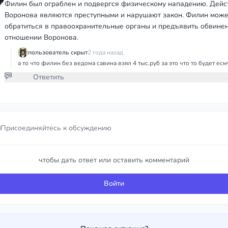
Филин был ограблен и подвергся физическому нападению. Дейс
Воронова являются преступными и нарушают закон. Филин може
обратиться в правоохранительные органы и предъявить обвине
отношении Воронова.
пользователь скрыт
2 года назад
а то что филин без ведома савина взял 4 тыс.руб за это что то будет есм
Ответить
Присоединяйтесь к обсуждению
Присоединяйтесь к обсуждению
чтобы дать ответ или оставить комментарий
чтобы дать ответ или оставить комментарий
Войти
Войти