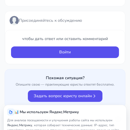
Присоединяйтесь к обсуждению
Присоединяйтесь к обсуждению
чтобы дать ответ или оставить комментарий
чтобы дать ответ или оставить комментарий
Войти
Войти
Похожая ситуация?
Опишите свою — практикующие юристы ответят бесплатно.
Задать вопрос юристу онлайн
📊 Мы используем Яндекс.Метрику
Улучшить вопрос
0%
Для анализа посещаемости и улучшения работы сайта мы используем
Яндекс.Метрику
, которая собирает технические данные: IP-адрес, тип