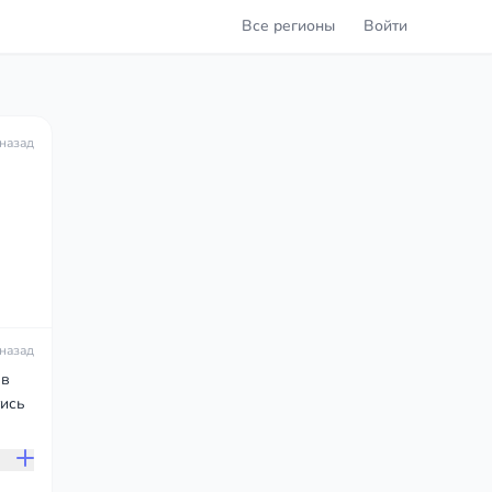
Все регионы
Войти
 назад
 назад
 в
тись