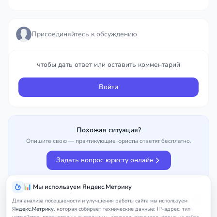
Присоединяйтесь к обсуждению
Присоединяйтесь к обсуждению
чтобы дать ответ или оставить комментарий
чтобы дать ответ или оставить комментарий
Войти
Войти
Похожая ситуация?
Опишите свою — практикующие юристы ответят бесплатно.
Задать вопрос юристу онлайн
📊 Мы используем Яндекс.Метрику
Улучшить вопрос
0%
Для анализа посещаемости и улучшения работы сайта мы используем
Яндекс.Метрику
, которая собирает технические данные: IP-адрес, тип