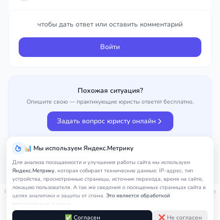
чтобы дать ответ или оставить комментарий
Войти
Похожая ситуация?
Опишите свою — практикующие юристы ответят бесплатно.
Задать вопрос юристу онлайн
📊 Мы используем Яндекс.Метрику
Улучшить вопрос
50%
Для анализа посещаемости и улучшения работы сайта мы используем
Яндекс.Метрику
, которая собирает технические данные: IP-адрес, тип
устройства, просмотренные страницы, источник перехода, время на сайте,
локацию пользователя. А так же сведения о посещенных страницах сайта в
© 2026
nedicom
™. Права на товарный знак зарегистрированы в Роспатенте
целях аналитики и защиты от спама.
Это является обработкой
персональных данных.
Политика в отношении персональных данных
Правила обработки cookie
Оферта
Подробнее в
Согласии на обработку персональных данных
и
Правилах
✅ Согласен
❌ Не согласен