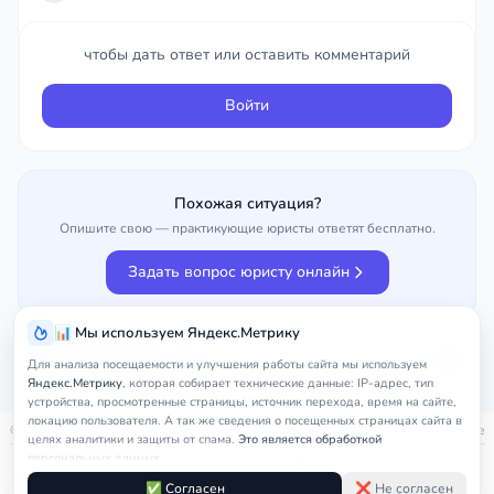
Войти
чтобы дать ответ или оставить комментарий
Войти
Похожая ситуация?
Опишите свою — практикующие юристы ответят бесплатно.
Задать вопрос юристу онлайн
📊 Мы используем Яндекс.Метрику
Улучшить вопрос
25%
Для анализа посещаемости и улучшения работы сайта мы используем
Яндекс.Метрику
, которая собирает технические данные: IP-адрес, тип
устройства, просмотренные страницы, источник перехода, время на сайте,
локацию пользователя. А так же сведения о посещенных страницах сайта в
© 2026
nedicom
™. Права на товарный знак зарегистрированы в Роспатенте
целях аналитики и защиты от спама.
Это является обработкой
персональных данных.
Политика в отношении персональных данных
Правила обработки cookie
Оферта
Подробнее в
Согласии на обработку персональных данных
и
Правилах
✅ Согласен
❌ Не согласен