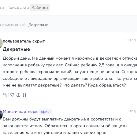
та
Поиск акта
Кабинет
 юристу онлайн
·
Декретные
1 год
пользователь скрыт
Декретные
Добрый день. На данный момент я нахожусь в декретном отпуск
исполнения ребенку трех лет. Сейчас ребенку 2,5 года, я в ожид
второго ребенка, срок маленький, на учет еще не встала. Сегодн
сообщили о ликвидации организации, где я работала. Получаетс
мне не выплатят декретные? Что делать? Куда обращаться?
1
Мина и партнеры
1 год
юрист
Вам должны будут выплатить декретные в соответствии с
законодательством. Обратитесь в орган социальной защиты
населения для консультации и защиты своих прав.