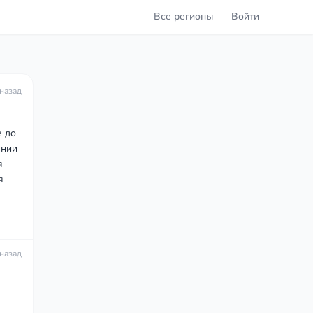
Все регионы
Войти
 назад
е до
ании
я
я
 назад