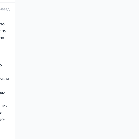
 назад
 то
юля
ло
o-
льная
ных
ения
на
d0-