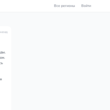
Все регионы
Войти
 назад
ды,
ом.
сь
ся