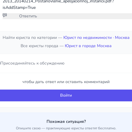
2013_20140214_Postanovlenie_apelljacionnoj_instancii.pdf?
isAddStamp=True
Ответить
Присоединяйтесь к обсуждению
Найти юриста по категории —
Юрист по недвижимости
· Москва
Все юристы города —
Юрист в городе Москва
чтобы дать ответ или оставить комментарий
Присоединяйтесь к обсуждению
Войти
чтобы дать ответ или оставить комментарий
Войти
Похожая ситуация?
Опишите свою — практикующие юристы ответят бесплатно.