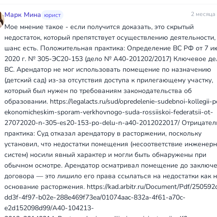
Марк Мина
2 месяца
юрист
Мое мнение такое - если получится доказать, это скрытый
недостаток, который препятствует осуществлению деятельности,
шанс есть. Положительная практика: Определение ВС РФ от 7 и
2020 г. № 305-ЭС20-153 (дело № А40-201202/2017) Ключевое де
ВС. Арендатор не мог использовать помещение по назначению
(детский сад) из-за отсутствия доступа к прилегающему участку,
который был нужен по требованиям законодательства об
образовании. https://legalacts.ru/sud/opredelenie-sudebnoi-kollegii-p
ekonomicheskim-sporam-verkhovnogo-suda-rossiiskoi-federatsii-ot-
27072020-n-305-es20-153-po-delu-n-a40-2012022017/ Отрицате
практика: Суд отказал арендатору в расторжении, поскольку
установил, что недостатки помещения (несоответствие инженер
систем) носили явный характер и могли быть обнаружены при
обычном осмотре. Арендатор осматривал помещение до заключ
договора — это лишило его права ссылаться на недостатки как 
основание расторжения. https://kad.arbitr.ru/Document/Pdf/250592
dd3f-4f97-b02e-288e469f73ea/01074aac-832a-4f61-a70c-
e2d152098d99/A40-104213-