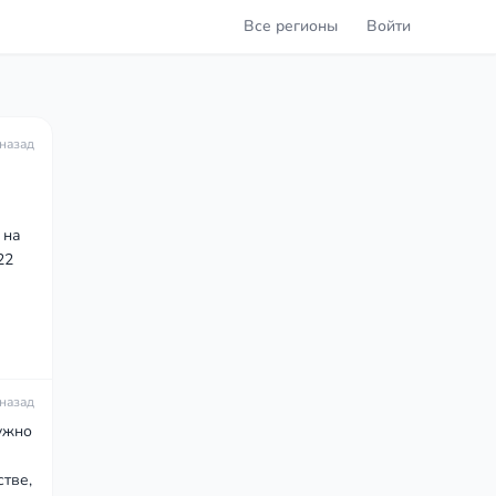
Все регионы
Войти
 назад
 на
22
 назад
ужно
тве,