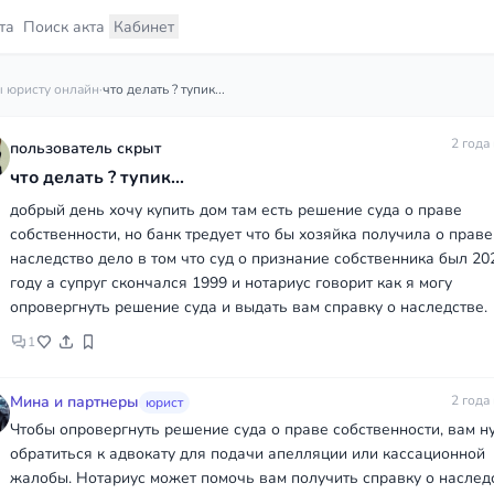
та
Поиск акта
Кабинет
 юристу онлайн
·
что делать ? тупик...
2 года
пользователь скрыт
что делать ? тупик...
добрый день хочу купить дом там есть решение суда о праве
собственности, но банк тредует что бы хозяйка получила о праве
наследство дело в том что суд о признание собственника был 20
году а супруг скончался 1999 и нотариус говорит как я могу
опровергнуть решение суда и выдать вам справку о наследстве.
1
Мина и партнеры
2 года
юрист
Чтобы опровергнуть решение суда о праве собственности, вам н
обратиться к адвокату для подачи апелляции или кассационной
жалобы. Нотариус может помочь вам получить справку о наследс