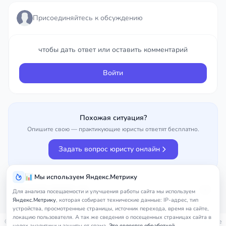
Присоединяйтесь к обсуждению
чтобы дать ответ или оставить комментарий
чтобы дать ответ или оставить комментарий
Войти
Войти
Похожая ситуация?
Опишите свою — практикующие юристы ответят бесплатно.
Задать вопрос юристу онлайн
📊 Мы используем Яндекс.Метрику
Улучшить вопрос
0%
Для анализа посещаемости и улучшения работы сайта мы используем
Яндекс.Метрику
, которая собирает технические данные: IP-адрес, тип
устройства, просмотренные страницы, источник перехода, время на сайте,
локацию пользователя. А так же сведения о посещенных страницах сайта в
© 2026
nedicom
™. Права на товарный знак зарегистрированы в Роспатенте
целях аналитики и защиты от спама.
Это является обработкой