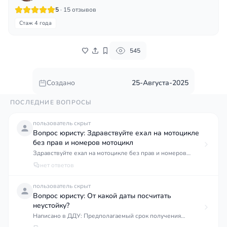
5
· 15 отзывов
Стаж 4 года
545
Создано
25-Августа-2025
ПОСЛЕДНИЕ ВОПРОСЫ
пользователь скрыт
Вопрос юристу: Здравствуйте ехал на мотоцикле
без прав и номеров мотоцикл
Здравствуйте ехал на мотоцикле без прав и номеров
мотоцикл твобще не зарегистрирован лишат ли меня
нет ответов
водительского
пользователь скрыт
Вопрос юристу: От какой даты посчитать
неустойку?
Написано в ДДУ: Предполагаемый срок получения
застройщиком разрешения на ввод объекта в