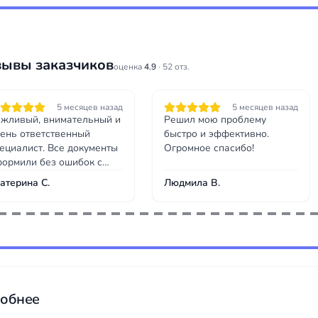
зывы заказчиков
оценка
4.9
· 52 отз.
5 месяцев назад
5 месяцев назад
жливый, внимательный и
Решил мою проблему
ень ответственный
быстро и эффективно.
ециалист. Все документы
Огромное спасибо!
ормили без ошибок с
рвого раза.
атерина С.
Людмила В.
обнее