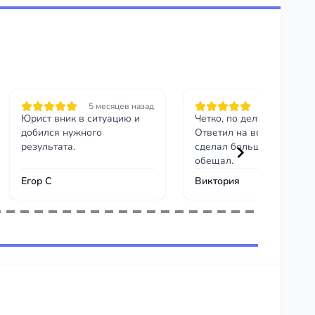
5 месяцев назад
6 месяцев на
Юрист вник в ситуацию и
Четко, по делу, без воды.
добился нужного
Ответил на все вопросы 
результата.
сделал больше, чем
обещал.
Егор С
Виктория