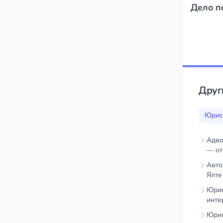
Дело п
Друг
Юрист
Адво
— от
Авто
Ялте
Юрис
инте
Юрис