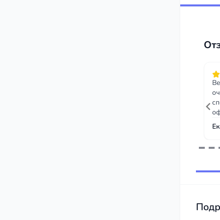
От
Ве
оч
сп
оф
пе
Ек
Item
1
of
53
Подр