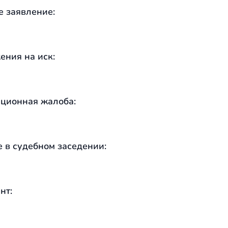
е заявление:
ения на иск:
ционная жалоба:
е в судебном заседении:
нт: