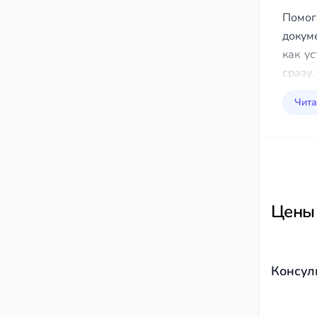
Помог
докум
как у
сразу.
Чита
Цены
Консул