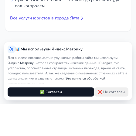
под контролем
Все услуги юристов в городе Ялта
📊 Мы используем Яндекс.Метрику
Для анализа посещаемости и улучшения работы сайта мы используем
Яндекс.Метрику
, которая собирает технические данные: IP-адрес, тип
устройства, просмотренные страницы, источник перехода, время на сайте,
локацию пользователя. А так же сведения о посещенных страницах сайта в
целях аналитики и защиты от спама.
Это является обработкой
персональных данных.
Подробнее в
Согласии на обработку персональных данных
и
Правилах
✅ Согласен
❌ Не согласен
обработки cookie
Услуги
Главная
Ялта
Адвокат по уголовным делам
юриста