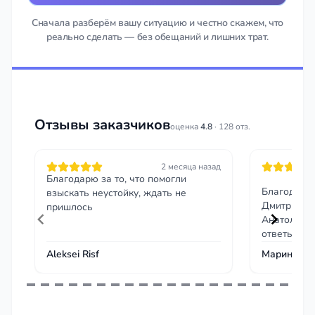
Сначала разберём вашу ситуацию и честно скажем, что
реально сделать — без обещаний и лишних трат.
Отзывы заказчиков
оценка
4.8
· 128 отз.
2 месяца назад
Благодарю за то, что помогли
Благодарю
взыскать неустойку, ждать не
Дмитриеви
пришлось
Анатольеви
ответы,гра
перспектив
Aleksei Risf
Марина Ас
Item
1