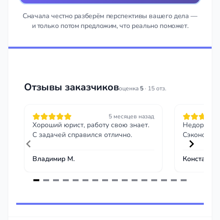
Сначала честно разберём перспективы вашего дела —
и только потом предложим, что реально поможет.
Отзывы заказчиков
оценка
5
· 15 отз.
5 месяцев назад
Хороший юрист, работу свою знает.
Недорого и
С задачей справился отлично.
Сэкономил 
Владимир М.
Константин
Item
1
of