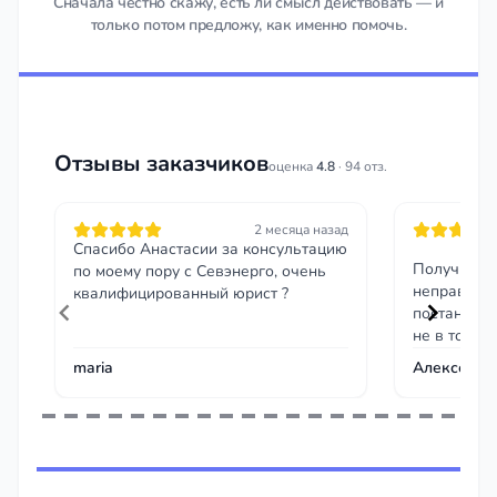
Сначала честно скажу, есть ли смысл действовать — и
только потом предложу, как именно помочь.
Отзывы заказчиков
оценка
4.8
· 94 отз.
2 месяца назад
Спасибо Анастасии за консультацию
Получил ш
по моему пору с Севэнерго, очень
неправильн
квалифицированный юрист ?
постановле
не в том ме
помог напи
maria
Алексей Б.
скриншот м
временным
отменили п
Item
Приятно, ч
1
правоту да
of
бытовых си