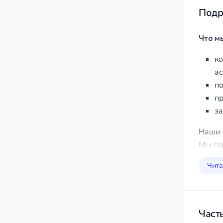
Подр
Что м
к
а
по
пр
за
Наши 
Мы га
Чита
Част