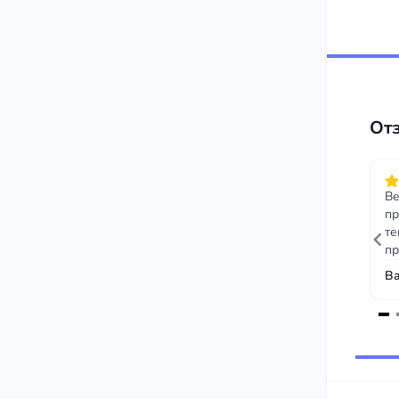
От
Ве
пр
те
пр
пе
Ва
Item
1
of
43