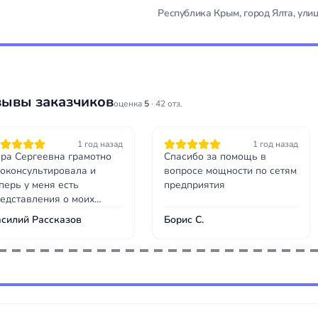
Республика Крым, город Ялта, улиц
зывы заказчиков
оценка
5
· 42 отз.
1 год назад
1 год назад
ра Сергеевна грамотно
Спасибо за помощь в
оконсультировала и
вопросе мощности по сетям
перь у меня есть
предприятия
едставления о моих
рспективах. Рекомендую!
силий Рассказов
Борис С.