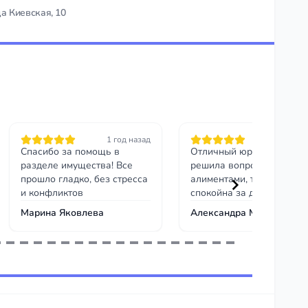
а Киевская, 10
1 год назад
1 год на
Спасибо за помощь в
Отличный юрист! Быстро
разделе имущества! Все
решила вопрос с
прошло гладко, без стресса
алиментами, теперь я
и конфликтов
спокойна за детей.
Марина Яковлева
Александра Маринина