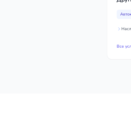
Авто
Насл
Все ус
Главная
Услуги юриста
Алушта
Автоюрист
Политика в отношении персо