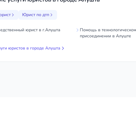
юрист
Юрист по дтп
едственный юрист в г.Алушта
Помощь в технологическо
присоединении в Алуште
луги юристов в городе Алушта
Юрист по дтп
Автоюрист по г.Алушта
© 2026
nedicom
™. Права на товарный знак зарегистрированы в Роспатенте
нальных данных
Правила обработки cookie
Оферта
Согласие на обработку 