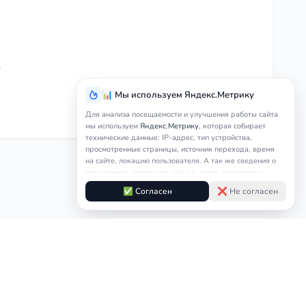
м
📊 Мы используем Яндекс.Метрику
Для анализа посещаемости и улучшения работы сайта
мы используем
Яндекс.Метрику
, которая собирает
технические данные: IP-адрес, тип устройства,
просмотренные страницы, источник перехода, время
на сайте, локацию пользователя. А так же сведения о
посещенных страницах сайта в целях аналитики и
защиты от спама.
Это является обработкой
✅ Согласен
❌ Не согласен
персональных данных.
Подробнее в
Согласии на обработку персональных данных
и
Правилах обработки cookie
персональных данных
Контакты