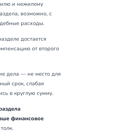
билю и нежилому
здела, возможно, с
удебные расходы.
разделе достается
омпенсацию от второго
ие дела — не место для
ный срок, слабая
ись в круглую сумму.
раздела
ваше финансовое
толк.