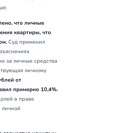
ше.
лено, что личные
ения квартиры, что
ом.
Суд применил
азъяснениях
но за личные средства
етствующая личному
ублей от
авил примерно 10,4%.
долей в праве
а личной