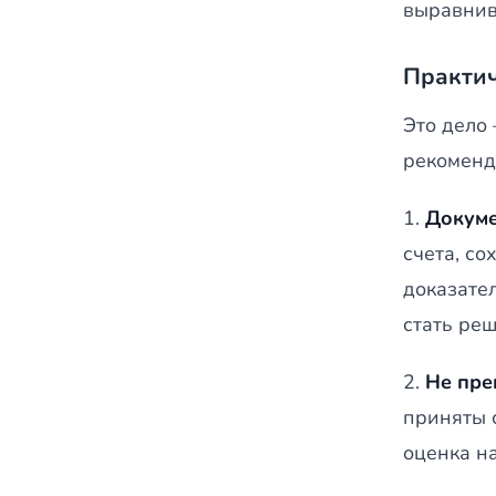
выравнив
Практич
Это дело
рекоменд
1.
Докуме
счета, с
доказате
стать ре
2.
Не пре
приняты 
оценка н