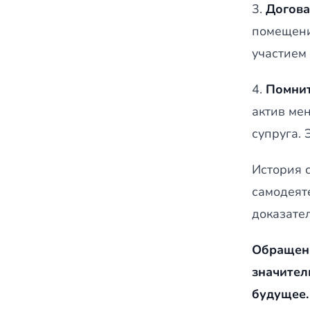
3.
Догова
помещени
участием
4.
Помнит
актив ме
супруга. 
История 
самодеят
доказател
Обращени
значител
будущее.