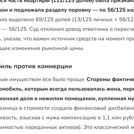
ся часть квартиры (112/125 долей) была призна
ом и подлежала разделу поровну — по 56/125 ка
ло выделено 69/125 долей (13/125 личных + 56/125
 — 56/125. Суд отклонил довод ответчика о пересч
, указав, что важен источник средств на момент пр
щее изменение рыночной цены.
биль против коммерции
ным имуществом все было проще.
Стороны фактиче
томобиль, которым всегда пользовалась жена, пере
ионная доля в нежилом помещении, купленная муж
азница в стоимости создала финансовый дисбаланс
ивость, взыскав с мужа компенсацию в 1,1 млн руб
оимостью переданных активов). Это классический 