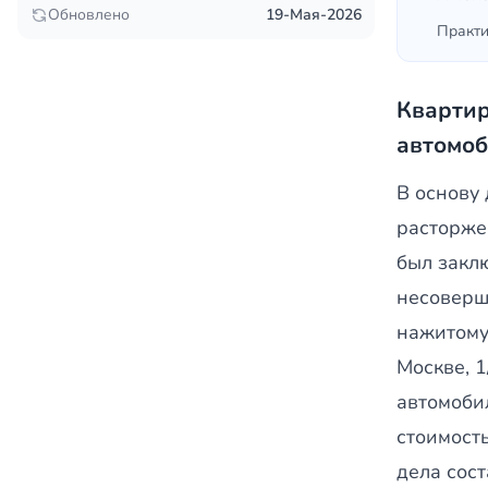
Обновлено
19-Мая-2026
Практи
Квартир
автомо
В основу 
расторже
был заклю
несоверш
нажитому 
Москве, 
автомоби
стоимост
дела сос