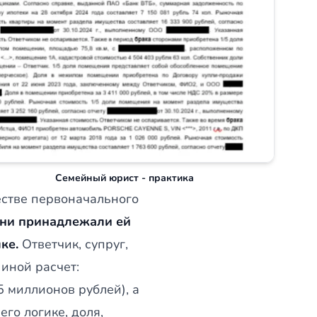
Семейный юрист - практика
естве первоначального
они принадлежали ей
лке.
Ответчик, супруг,
 иной расчет:
5 миллионов рублей), а
го логике, доля,