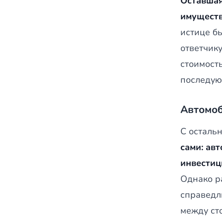
Оставшая
имуществ
истице бы
ответчику
стоимость
последую
Автомо
С осталь
сами: ав
инвестиц
Однако р
справедл
между ст