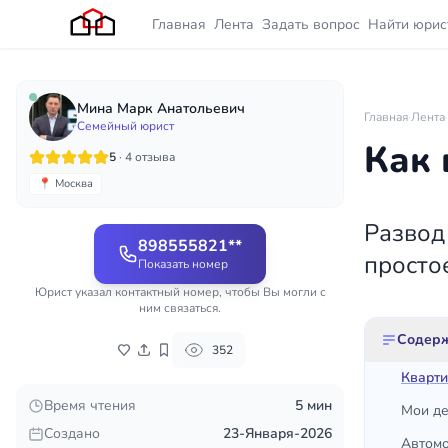
Главная
Лента
Задать вопрос
Найти юрис
Мина Марк Анатольевич
Главная
·
Лента
·
Семейный юрист
Как 
5
· 4 отзыва
📍 Москва
Развод
898555821**
просто
Показать номер
Юрист указал контактный номер, чтобы Вы могли с
ним связаться.
Содер
352
Кварти
Время чтения
5 мин
Мои де
Создано
23-Января-2026
Автомо