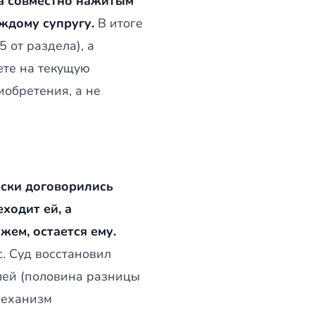
на совместно нажитым
ждому супругу.
В итоге
 от раздела), а
ете на текущую
иобретения, а не
ски договорились
ходит ей, а
ем, остается ему.
. Суд восстановил
лей (половина разницы
механизм