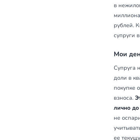
в нежило
миллиона
рублей. 
супруги 
Мои ден
Супруга 
доли в кв
покупке 
взноса.
Э
лично до
не оспари
учитыват
ее текущу