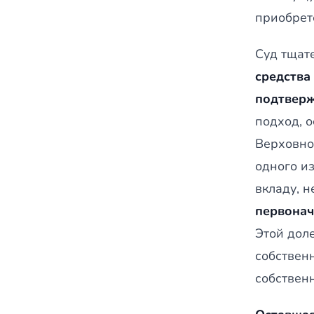
приобрет
Суд тщат
средства
подтверж
подход, 
Верховно
одного из
вкладу, 
первонач
Этой дол
собствен
собствен