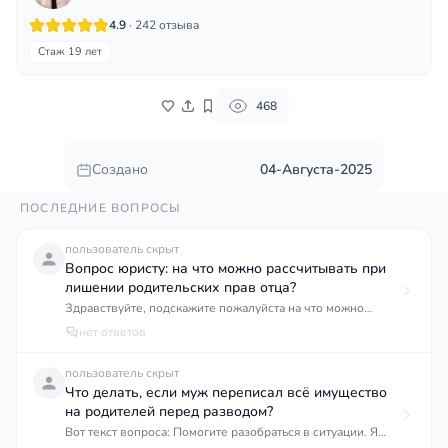
4.9
· 242 отзыва
Стаж 19 лет
468
Создано
04-Августа-2025
ПОСЛЕДНИЕ ВОПРОСЫ
пользователь скрыт
Вопрос юристу: на что можно рассчитывать при
лишении родительских прав отца?
Здравствуйте, подскажите пожалуйста на что можно
рассчитывать если лишить родительских прав отца?
нет ответов
Произошла ситуация и теперь есть вариант лишать отца
родительских прав. Но есть загвоздки то где жить и то что
пользователь скрыт
мне всего 17, работы нет, учится ещё 4 года, сестра
Что делать, если муж переписал всё имущество
сможет работать только ближе к весне и то не на
на родителей перед разводом?
постоянке она тоже ещё учится, сестра 18 лет. Мать была
Вот текст вопроса: Помогите разобраться в ситуации. Я
лишена родительских прав ещё в моём детстве. Из других