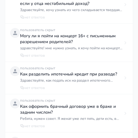
сына (моя жена) хотела бы поменять ему фамилию на
если у отца нестабильный доход?
свою, но я не знаю, требуется ли в этом случае согласие
Здравствуйте, хочу узнать из чего складывается твердая
биологического отца или можно обойтись без него. Мы
сумма алиментов? Отец ребенка работает вахтами, не
нет ответов
живём в Краснодаре и хотим разобраться с документами.
стабильно. Когда работает получает хорошую зарплату.
Может быть, есть какой-то способ через органы опеки
Если подавать на алименты в твёрдой сумме, то как
пользователь скрыт
или прямо через ЗАГС, если отец не заинтересован в
назначается сумма ?
Могу ли я пойти на концерт 16+ с письменным
ребёнке и не платит алименты? И вообще, на что нам
разрешением родителей?
ориентироваться, какие нужны документы, куда
обращаться в первую очередь? Спасибо за помощь.
здравствуйте! мне нужно узнать, я хочу пойти на концерт
16+ но мне нет 16, мне мои родители напишут от руки
нет ответов
разрешения на родителя моей подруги, меня так пустят ?
пользователь скрыт
Как разделить ипотечный кредит при разводе?
Здравствуйте, как подать иск на раздел ипотечного
кредита. Подскажите пожалуйста, как поступить с ней
нет ответов
пользователь скрыт
Как оформить брачный договор уже в браке и
задним числом?
Ребята, нужен совет. Я женат уже лет пять, дети есть, в
общем, всё как обычно. Но вот недавно начал
нет ответов
разбираться с имущественными вопросами и понял, что
нам просто необходим брачный договор. Жена согласна,