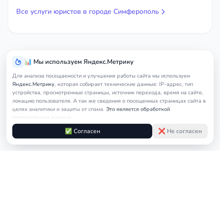
Все услуги юристов в городе Симферополь
📊 Мы используем Яндекс.Метрику
Для анализа посещаемости и улучшения работы сайта мы используем
Яндекс.Метрику
, которая собирает технические данные: IP-адрес, тип
устройства, просмотренные страницы, источник перехода, время на сайте,
локацию пользователя. А так же сведения о посещенных страницах сайта в
целях аналитики и защиты от спама.
Это является обработкой
персональных данных.
Подробнее в
Согласии на обработку персональных данных
и
Правилах
✅ Согласен
❌ Не согласен
обработки cookie
Услуги
Главная
Симферополь
Юрист по земельны
юриста
© 2026
nedicom
™. Права на товарный знак зарегистрированы в Роспатенте
Политика в отношении персональных данных