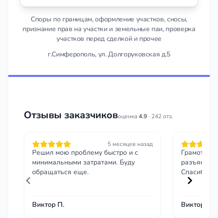
Споры по границам, оформление участков, сносы,
признание прав на участки и земельные паи, проверка
участков перед сделкой и прочее
г.Симферополь, ул. Долгоруковская д.5
Отзывы заказчиков
оценка
4.9
· 242 отз.
5 месяцев назад
Решил мою проблему быстро и с
Грамотная 
минимальными затратами. Буду
разъяснил 
обращаться еще.
Спасибо!
Виктор П.
Виктор Гор