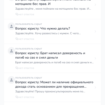
остановки охраника в магазине,тоесть не был вынесен за
мотоцикле бес прав. И
пределы магазина,в отделе полиции хотят завести дело тк
Здравствуйте , меня поймали на мотоцикле бес прав. И
хотят приписать групповое в сговоре,хотя сговора не
номеров какой мне щас штраф будет , илишатли меня
нет ответов
было,мысль своровать появилась спонтанно при виде
прав на машину
алкоголя,как быть и что делать?
пользователь скрыт
Вопрос юристу: Что нужно делать?
Здравствуйте. Хочу развестись с мужем. С чего
начинается процесс? Придя в суд .Что нужно делать?
нет ответов
Нужно присутствие мужа на подачу иска
пользователь скрыт
Вопрос юристу: Брат написал довереность и
погиб на сво я снял деньги
Брат написал довереность и погиб на сво я снял деньги но
мв не знали что он погиб нам сообшили почти через
нет ответов
месяц теперь наследники требуют деньги что делать
пользователь скрыт
Вопрос юристу: Может ли наличие официального
дохода стать основанием для прекращения
указанных мер социальной поддержки?
Здравствуйте! Прошу проконсультировать меня по
вопросу официального трудоустройства. Мне 21 год, я
нет ответов
являюсь лицом из числа детей-сирот, обучаюсь очно на
бюджетной основе в Оренбургском государственном