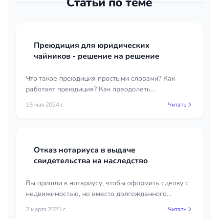
Статьи по теме
Преюдиция для юридических
чайников - решение на решение
Что такое преюдиция простыми словами? Как
работает преюдиция? Как преодолеть
преюдицию? Для новичка это довольно тяжело,
15 мая 2024 г.
Читать
как впрочем и для бывалого юриста.
Отказ нотариуса в выдаче
свидетельства на наследство
Вы пришли к нотариусу, чтобы оформить сделку с
недвижимостью, но вместо долгожданного
свидетельства получили отказ. Причина — право
2 марта 2025 г.
Читать
собственности не зарегистрировано.