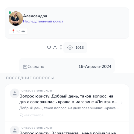
Александра
Наследственный юрист
📍 Крым
1013
Создано
16-Апреля-2024
ПОСЛЕДНИЕ ВОПРОСЫ
пользователь скрыт
Вопрос юристу: Добрый день, таков вопрос, на
днях совершилась кража в магазине «Лента» в
ночное время двумя подростками в возрасте 16 и
Добрый день, таков вопрос, на днях совершилась кража в
магазине «Лента» в ночное время двумя подростками в
нет ответов
возрасте 16 и 17 лет, в состоянии алкогольного
опьянения, попытались вынести бутылку виски
пользователь скрыт
стоимостью 750 рублей,товар был возвращен после
Вопрос юристу: Здравствуйте , меня поймали на