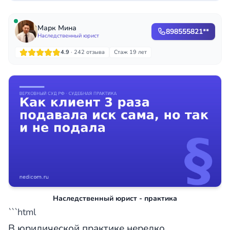
Марк Мина
898555821**
Наследственный юрист
4.9
· 242 отзыва
Стаж 19 лет
Наследственный юрист - практика
```html
В юридической практике нередко