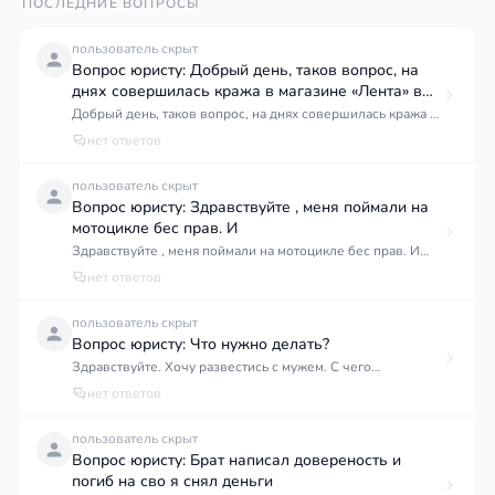
ПОСЛЕДНИЕ ВОПРОСЫ
пользователь скрыт
Вопрос юристу: Добрый день, таков вопрос, на
днях совершилась кража в магазине «Лента» в
ночное время двумя подростками в возрасте 16 и
Добрый день, таков вопрос, на днях совершилась кража в
магазине «Лента» в ночное время двумя подростками в
нет ответов
возрасте 16 и 17 лет, в состоянии алкогольного
опьянения, попытались вынести бутылку виски
пользователь скрыт
стоимостью 750 рублей,товар был возвращен после
Вопрос юристу: Здравствуйте , меня поймали на
остановки охраника в магазине,тоесть не был вынесен за
мотоцикле бес прав. И
пределы магазина,в отделе полиции хотят завести дело тк
Здравствуйте , меня поймали на мотоцикле бес прав. И
хотят приписать групповое в сговоре,хотя сговора не
номеров какой мне щас штраф будет , илишатли меня
нет ответов
было,мысль своровать появилась спонтанно при виде
прав на машину
алкоголя,как быть и что делать?
пользователь скрыт
Вопрос юристу: Что нужно делать?
Здравствуйте. Хочу развестись с мужем. С чего
начинается процесс? Придя в суд .Что нужно делать?
нет ответов
Нужно присутствие мужа на подачу иска
пользователь скрыт
Вопрос юристу: Брат написал довереность и
погиб на сво я снял деньги